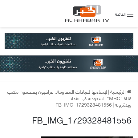
القائمة
الرئيسية
|
لإساءتها لقيادات المقاومة.. عراقيون يقتحمون مكتب
قناة "MBC" السعودية في بغداد
ويدمّرونه
|
FB_IMG_1729328481556
FB_IMG_1729328481556