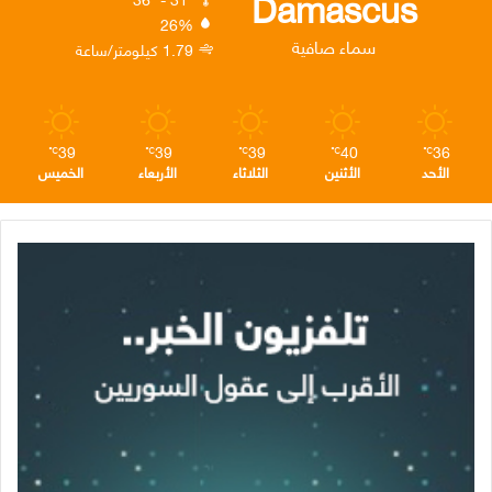
Damascus
26%
ن
ا
م
سماء صافية
1.79 كيلومتر/ساعة
م
39
39
39
40
36
℃
℃
℃
℃
℃
الأحد
الأثنين
الثلاثاء
الأربعاء
الخميس