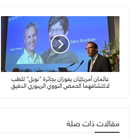
عالمان أمريكيّان يفوزان بجائزة "نوبل" للطب
لاكتشافهما الحمض النووي الريبوزي الدقيق
مقالات ذات صلة