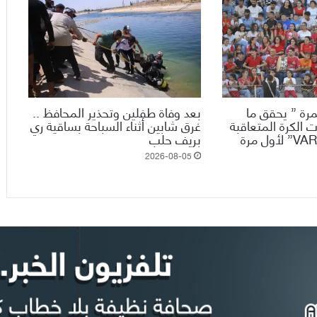
رة ” يحقق ما
بعد وفاة طفلين وتحذير المحافظ ..
 الكرة المتعاقبة
غرق شابين أثناء السباحة بساقية ري
ويدخل تقنية الـ”VAR” لأول مرة
بريف حلب
2026-08-05