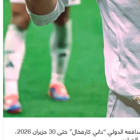
أعلن نادي ريال مدريد الإسباني، الأحد، تجديد عقد مدافعه الدولي “داني كارفخال” حتى 30 حزيران 2026،
الصليبي.