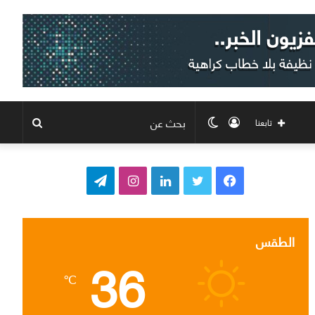
تسجيل
الوضع
بحث
تابعنا
الدخول
المظلم
عن
ف
ت
ل
ا
ت
ي
و
ي
ن
ي
س
ي
ن
س
ل
الطقس
36
ب
ت
ك
ت
ق
℃
و
ر
د
ق
ر