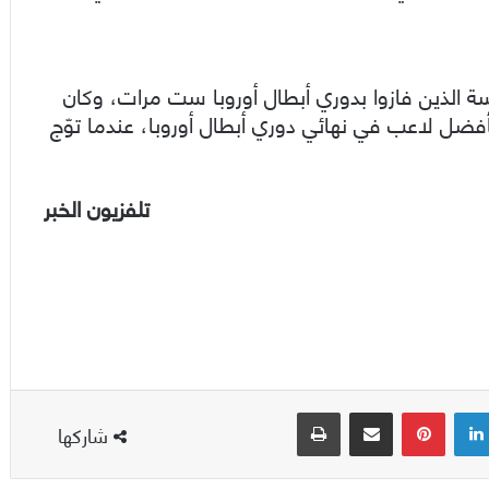
خمسة الذين فازوا بدوري أبطال أوروبا ست مرات، وكان
 في 1 حزيران الماضي كأفضل لاعب في نهائي دوري أبطال أوروبا، عندما توّج
تلفزيون الخبر
لينكدإن
بينتيريست
مشاركة عبر البريد
طباعة
شاركها