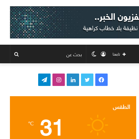
تسجيل
الوضع
بحث
تابعنا
الدخول
المظلم
عن
ف
ت
ل
ا
ت
ي
و
ي
ن
ي
س
ي
ن
س
ل
الطقس
31
ب
ت
ك
ت
ق
℃
و
ر
د
ق
ر