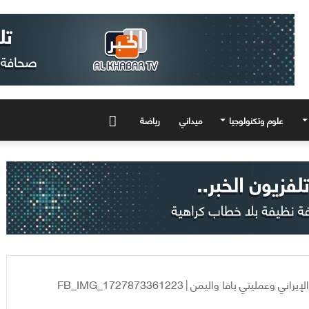
علوم وتكنولوجيا
ميداني
رياضة
المزيد
إيراني وعمليتي يافا واليمن
|
FB_IMG_1727873361223