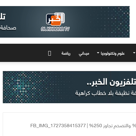
علوم وتكنولوجيا
ميداني
رياضة
المزيد
FB_IMG_1727358415377
|