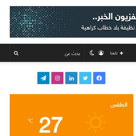
تسجيل
الوضع
بحث
تابعنا
الدخول
المظلم
عن
ف
ت
ل
ا
ت
ي
و
ي
ن
ي
س
ي
ن
س
ل
الطقس
27
ب
ت
ك
ت
ق
℃
و
ر
د
ق
ر