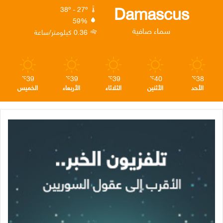
ك
إ
ر
ا
Damascus
38º - 27º
59%
ن
ا
م
سماء صافية
0.36 كيلومتر/ساعة
م
39
39
39
40
38
℃
℃
℃
℃
℃
الأحد
الأثنين
الثلاثاء
الأربعاء
الخميس