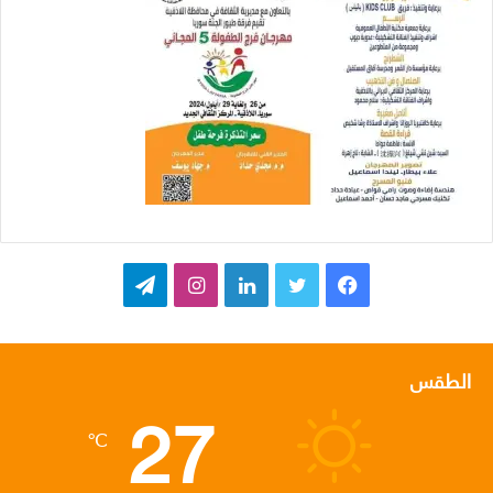
ف
ت
ل
ا
ت
ي
و
ي
ن
ي
س
ي
ن
س
ل
الطقس
27
ب
ت
ك
ت
ق
℃
و
ر
د
ق
ر