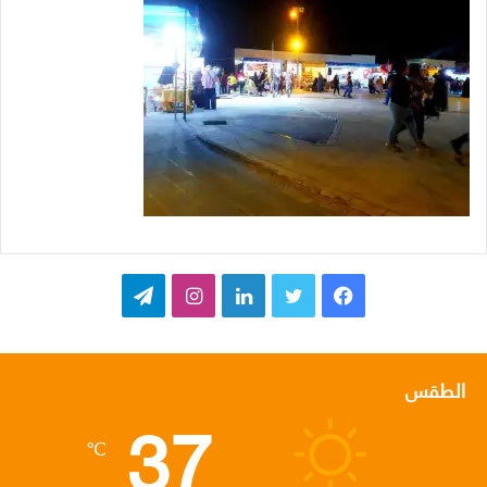
ف
ت
ل
ا
ت
ي
و
ي
ن
ي
س
ي
ن
س
ل
الطقس
37
ب
ت
ك
ت
ق
℃
و
ر
د
ق
ر