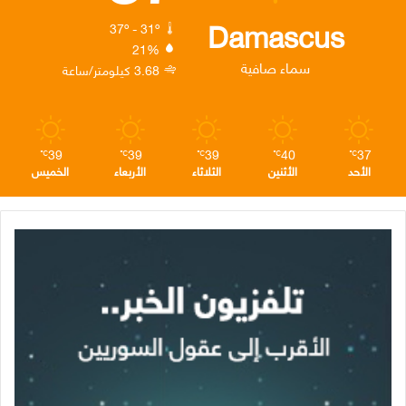
ك
إ
ر
ا
Damascus
37º - 31º
21%
ن
ا
م
سماء صافية
3.68 كيلومتر/ساعة
م
39
39
39
40
37
℃
℃
℃
℃
℃
الأحد
الأثنين
الثلاثاء
الأربعاء
الخميس