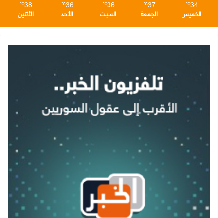
38
36
36
37
34
℃
℃
℃
℃
℃
الخميس
الجمعة
السبت
الأحد
الأثنين