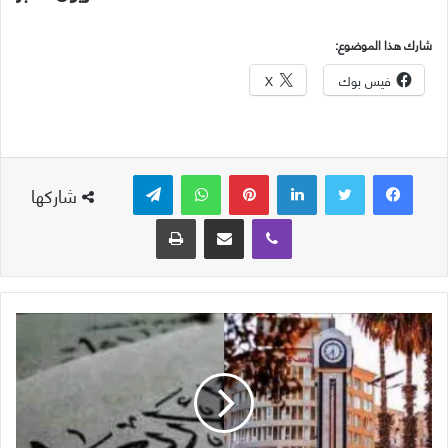
شارك هذا الموضوع:
فيس بوك
X
لينكدإن
بينتيريست
واتساب
تيلقرام
شاركها
ڤايبر
مشاركة عبر البريد
طباعة