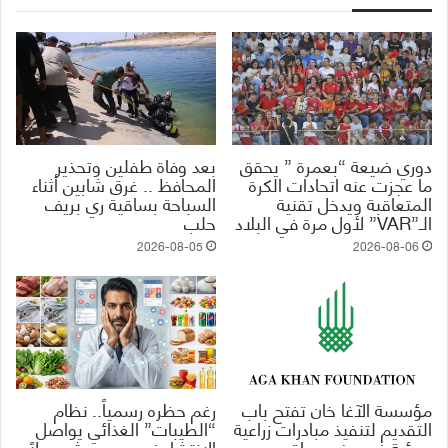
دوري ضيعة “بعمرة ” يحقق
بعد وفاة طفلين وتحذير
ما عجزت عنه اتحادات الكرة
المحافظ .. غرق شابين أثناء
المتعاقبة ويدخل تقنية
السباحة بساقية ري بريف
الـ”VAR” لأول مرة في البلاد
حلب
2026-08-05
2026-08-06
مؤسسة الآغا خان تفتح باب
رغم حظره رسمياً.. نظام
التقديم لتنفيذ مبادرات زراعية
“الطيبات” الغذائي يواصل
وبيئية في ريف حماة
الانتشار في مصر ويثير جدلاً