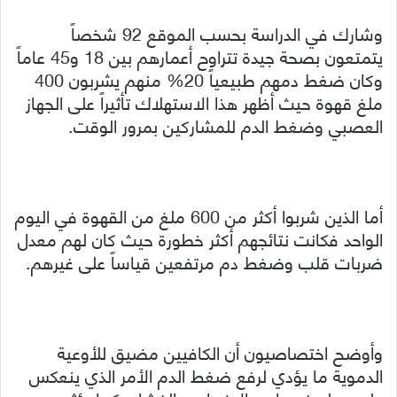
وشارك في الدراسة بحسب الموقع 92 شخصاً
يتمتعون بصحة جيدة تتراوح أعمارهم بين 18 و45 عاماً
وكان ضغط دمهم طبيعياً 20% منهم يشربون 400
ملغ قهوة حيث أظهر هذا الاستهلاك تأثيراً على الجهاز
العصبي وضغط الدم للمشاركين بمرور الوقت.
أما الذين شربوا أكثر من 600 ملغ من القهوة في اليوم
الواحد فكانت نتائجهم أكثر خطورة حيث كان لهم معدل
ضربات قلب وضغط دم مرتفعين قياساً على غيرهم.
وأوضح اختصاصيون أن الكافيين مضيق للأوعية
الدموية ما يؤدي لرفع ضغط الدم الأمر الذي ينعكس