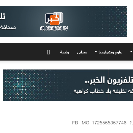
علوم وتكنولوجيا
ميداني
رياضة
المزيد
ا؟
|
FB_IMG_1725555357746