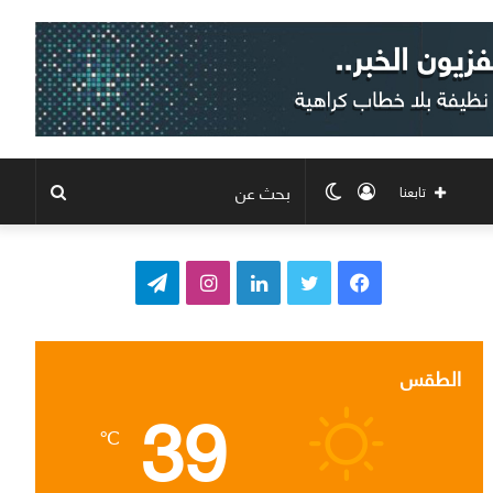
تسجيل
الوضع
بحث
تابعنا
الدخول
المظلم
عن
ف
ت
ل
ا
ت
ي
و
ي
ن
ي
س
ي
ن
س
ل
الطقس
39
ب
ت
ك
ت
ق
℃
و
ر
د
ق
ر