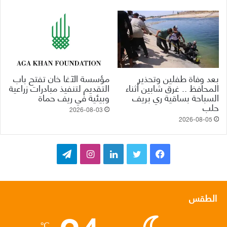
بعد وفاة طفلين وتحذير
مؤسسة الآغا خان تفتح باب
المحافظ .. غرق شابين أثناء
التقديم لتنفيذ مبادرات زراعية
السباحة بساقية ري بريف
وبيئية في ريف حماة
حلب
2026-08-03
2026-08-05
ف
ت
ل
ا
ت
ي
و
ي
ن
ي
س
ي
ن
س
ل
الطقس
ب
ت
ك
ت
ق
℃