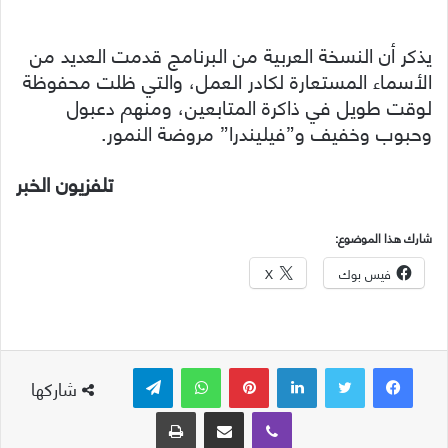
يذكر أن النسخة العربية من البرنامج قدمت العديد من
الأسماء المستعارة لكادر العمل، والتي ظلت محفوظة
لوقت طويل في ذاكرة المتابعين، ومنهم دعبول
وحبوب وخفيف و”فيليندرا” مروضة النمور.
تلفزيون الخبر
شارك هذا الموضوع:
فيس بوك
X
لينكدإن
بينتيريست
واتساب
تيلقرام
شاركها
ڤايبر
مشاركة عبر البريد
طباعة