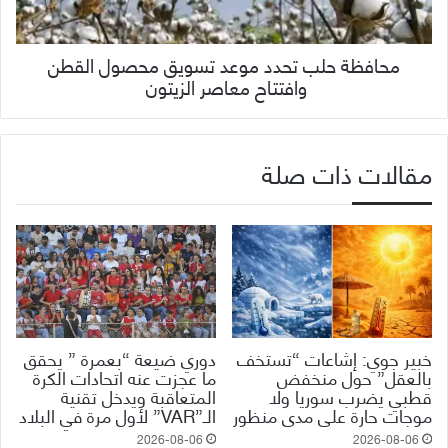
محافظة حلب تحدد موعد تسويق محصول القطن
وافتتاح معاصر الزيتون
مقالات ذات صلة
خبير جوي: إشاعات “تستخف
دوري ضيعة “بعمرة ” يحقق
بالعقل” حول منخفض
ما عجزت عنه اتحادات الكرة
قطبي يضرب سوريا ولا
المتعاقبة ويدخل تقنية
موجات حارة على مدى منظور
الـ”VAR” لأول مرة في البلاد
2026-08-06
2026-08-06