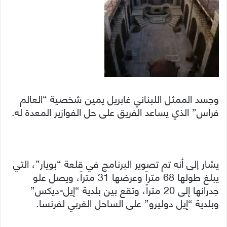
وجسد الممثل اللبناني غابريل يمين شخصية “العالم
فراس” الذي يساعد الفريق على حل الفوازير المعدة له.
يشار إلى أنه تم تصوير البرنامج في قلعة “بويار”، التي
يبلغ طولها 68 متراً وعرضها 31 متراً، ويصل علو
جدرانها إلى 20 متراً، وتقع بين بلدية “إيل-ديكس”
وبلدية “إيل دوليرو” على الساحل الغربي لفرنسا.