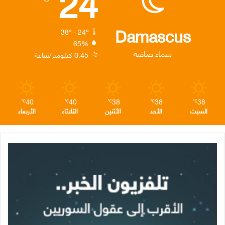
24
و
ر
د
ق
ر
ك
إ
ر
ا
Damascus
38º - 24º
65%
ن
ا
م
سماء صافية
0.45 كيلومتر/ساعة
م
40
40
38
38
38
℃
℃
℃
℃
℃
السبت
الأحد
الأثنين
الثلاثاء
الأربعاء