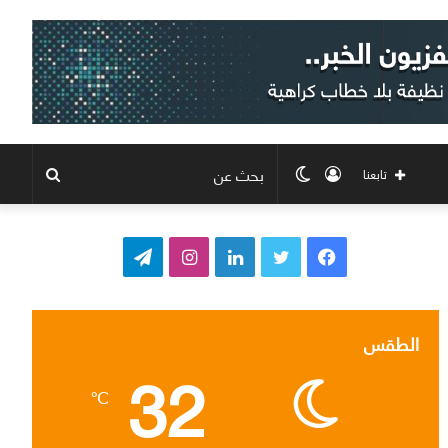
تسجيل
الوضع
بحث
تابعنا
الدخول
المظلم
عن
ف
ت
ل
ا
ت
ي
و
ي
ن
ي
س
ي
ن
س
ل
الطقس
32
ب
ت
ك
ت
ق
℃
و
ر
د
ق
ر