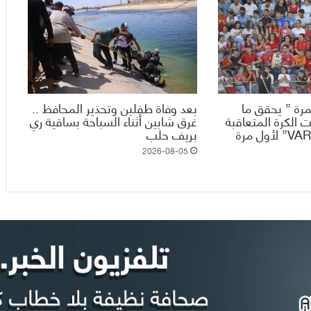
رة ” يحقق ما
بعد وفاة طفلين وتحذير المحافظ ..
 الكرة المتعاقبة
غرق شابين أثناء السباحة بساقية ري
ويدخل تقنية الـ”VAR” لأول مرة
بريف حلب
2026-08-05