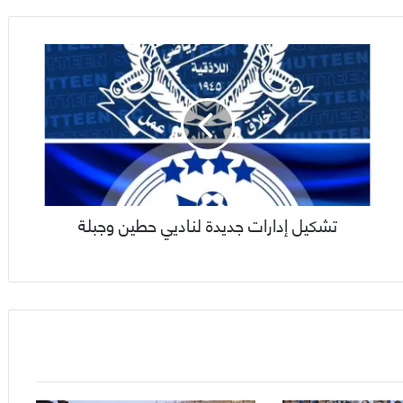
تشكيل إدارات جديدة لناديي حطين وجبلة