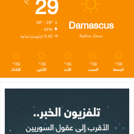
29
℃
و
ر
د
ق
ر
ك
إ
ر
ا
Damascus
38º - 28º
43%
ن
ا
م
سماء صافية
0.45 كيلومتر/ساعة
م
39
39
36
39
38
℃
℃
℃
℃
℃
الجمعة
السبت
الأحد
الأثنين
الثلاثاء