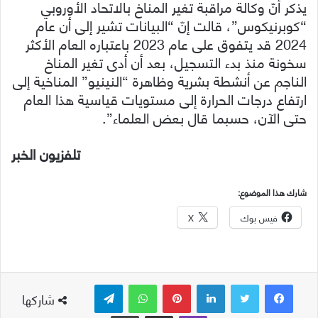
يذكر أنّ وكالة مراقبة تغير المناخ بالاتحاد الأوروبي
“كوبرنيكوس”، قالت إنّ “البيانات تشير إلى أن عام
2024 قد يتفوق على عام 2023 باعتباره العام الأكثر
سخونة منذ بدء التسجيل، بعد أن أدى تغير المناخ
الناجم عن أنشطة بشرية وظاهرة “النينيو” المناخية إلى
ارتفاع درجات الحرارة إلى مستويات قياسية هذا العام
حتى الآن، حسبما قال بعض العلماء”.
تلفزيون الخبر
شارك هذا الموضوع:
فيس بوك
X
لينكدإن
بينتيريست
واتساب
تيلقرام
شاركها
ڤايبر
مشاركة عبر البريد
طباعة