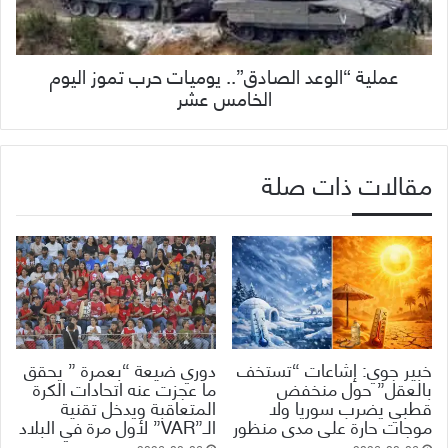
عملية “الوعد الصادق”.. يوميات حرب تموز اليوم
الخامس عشر
مقالات ذات صلة
خبير جوي: إشاعات “تستخف
دوري ضيعة “بعمرة ” يحقق
بالعقل” حول منخفض
ما عجزت عنه اتحادات الكرة
قطبي يضرب سوريا ولا
المتعاقبة ويدخل تقنية
موجات حارة على مدى منظور
الـ”VAR” لأول مرة في البلاد