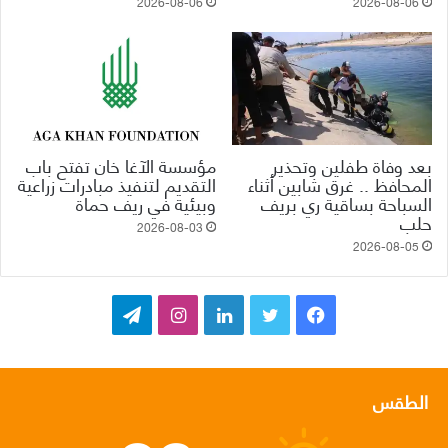
2026-08-06
2026-08-06
بعد وفاة طفلين وتحذير
مؤسسة الآغا خان تفتح باب
المحافظ .. غرق شابين أثناء
التقديم لتنفيذ مبادرات زراعية
السباحة بساقية ري بريف
وبيئية في ريف حماة
حلب
2026-08-03
2026-08-05
ف
ت
ل
ا
ت
ي
و
ي
ن
ي
س
ي
ن
س
ل
الطقس
ب
ت
ك
ت
ق