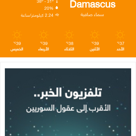
Damascus
38º - 31º
20%
ن
ا
م
سماء صافية
2.24 كيلومتر/ساعة
م
39
39
38
39
37
℃
℃
℃
℃
℃
الأحد
الأثنين
الثلاثاء
الأربعاء
الخميس