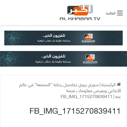
القائمة
الرئيسية
|
سوري يروي تفاصيل رحلته “الممتعة” في عالم
الأفاعي ويعرض معلومات قيمة
عنه
|
FB_IMG_1715270839411
FB_IMG_1715270839411