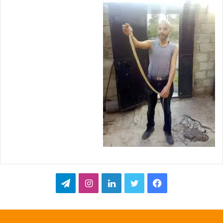
ف
ت
ل
ا
ت
ي
و
ي
ن
ي
س
ي
ن
س
ل