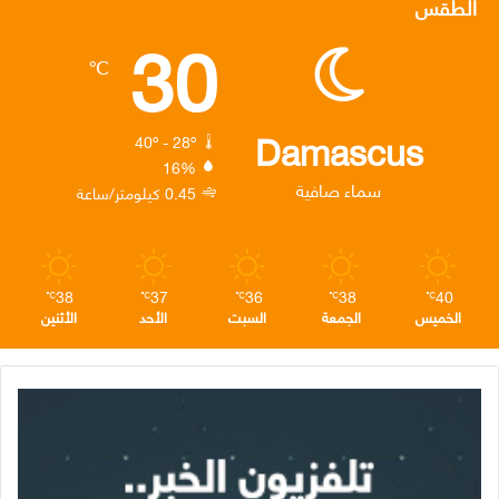
الطقس
30
ب
ت
ك
ت
ق
℃
و
ر
د
ق
ر
ك
إ
ر
ا
Damascus
40º - 28º
16%
ن
ا
م
سماء صافية
0.45 كيلومتر/ساعة
م
38
37
36
38
40
℃
℃
℃
℃
℃
الخميس
الجمعة
السبت
الأحد
الأثنين