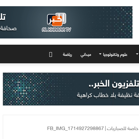
علوم وتكنولوجيا
ميداني
رياضة
المزيد
خاصة للصباريات
|
FB_IMG_1714927298867