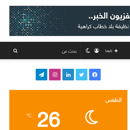
تسجيل
الوضع
بحث
تابعنا
الدخول
المظلم
عن
ف
ت
ل
ا
ت
ي
و
ي
ن
ي
س
ي
ن
س
ل
الطقس
26
ب
ت
ك
ت
ق
℃
و
ر
د
ق
ر