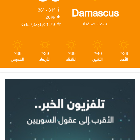
ك
إ
ر
ا
Damascus
36º - 31º
26%
ن
ا
م
سماء صافية
1.79 كيلومتر/ساعة
م
39
39
39
40
36
℃
℃
℃
℃
℃
الأحد
الأثنين
الثلاثاء
الأربعاء
الخميس