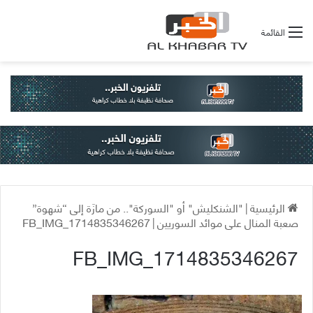
القائمة
الرئيسية
|
"الشنكليش" أو "السوركة".. من مازَة إلى “شهوة”
صعبة المنال على موائد السوريين
|
FB_IMG_1714835346267
FB_IMG_1714835346267