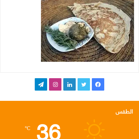
ف
ت
ل
ا
ت
ي
و
ي
ن
ي
س
ي
ن
س
ل
الطقس
36
ب
ت
ك
ت
ق
℃
و
ر
د
ق
ر