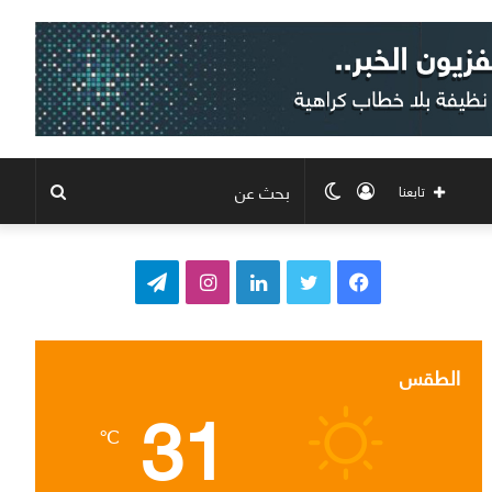
تسجيل
الوضع
بحث
تابعنا
الدخول
المظلم
عن
ف
ت
ل
ا
ت
ي
و
ي
ن
ي
س
ي
ن
س
ل
الطقس
31
ب
ت
ك
ت
ق
℃
و
ر
د
ق
ر