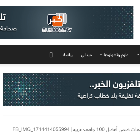
علوم وتكنولوجيا
ميداني
رياضة
المزيد
ضل 100 جامعة عربية
|
FB_IMG_1714414055994