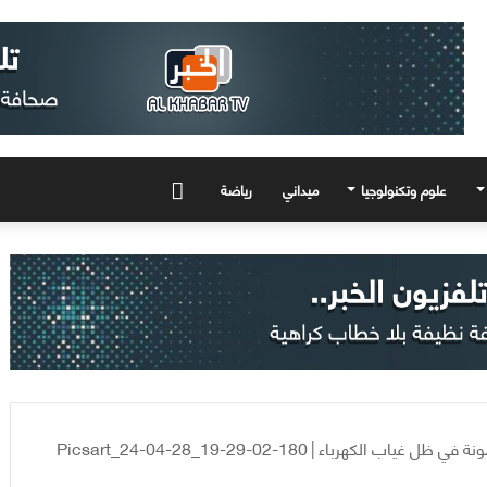
علوم وتكنولوجيا
ميداني
رياضة
المزيد
ة في ظل غياب الكهرباء
|
Picsart_24-04-28_19-29-02-180