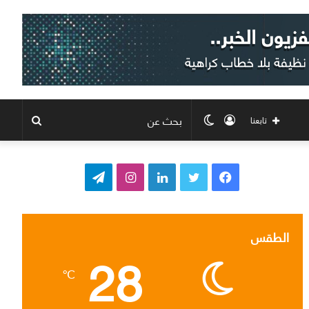
تسجيل
الوضع
بحث
تابعنا
الدخول
المظلم
عن
ف
ت
ل
ا
ت
ي
و
ي
ن
ي
س
ي
ن
س
ل
الطقس
28
ب
ت
ك
ت
ق
℃
و
ر
د
ق
ر