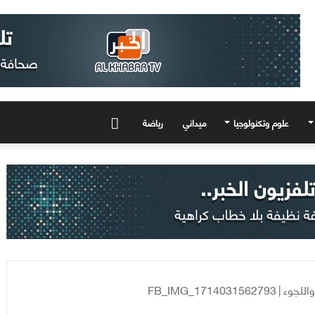
علوم وتكنولوجيا
ميداني
رياضة
المزيد
واللجوء
|
FB_IMG_1714031562793