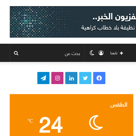
تسجيل
الوضع
بحث
تابعنا
الدخول
المظلم
عن
ف
ت
ل
ا
ت
ي
و
ي
ن
ي
س
ي
ن
س
ل
الطقس
24
ب
ت
ك
ت
ق
℃
و
ر
د
ق
ر