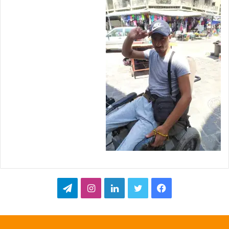
ف
ت
ل
ا
ت
ي
و
ي
ن
ي
س
ي
ن
س
ل