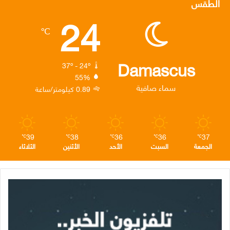
الطقس
24
ب
ت
ك
ت
ق
℃
و
ر
د
ق
ر
ك
إ
ر
ا
Damascus
37º - 24º
55%
ن
ا
م
سماء صافية
0.89 كيلومتر/ساعة
م
39
38
36
36
37
℃
℃
℃
℃
℃
الجمعة
السبت
الأحد
الأثنين
الثلاثاء