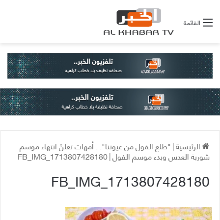
القائمة
الرئيسية
|
"طلع الفول من عيوننا". . أمهات تعلنّ انتهاء موسم
شوربة العدس وبدء موسم الفول
|
FB_IMG_1713807428180
FB_IMG_1713807428180