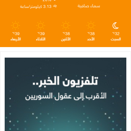
ن
ا
م
سماء صافية
3.13 كيلومتر/ساعة
م
39
39
38
38
32
℃
℃
℃
℃
℃
السبت
الأحد
الأثنين
الثلاثاء
الأربعاء