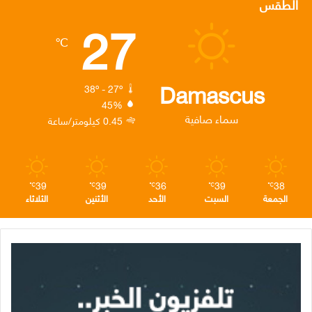
الطقس
27
ب
ت
ك
ت
ق
℃
و
ر
د
ق
ر
ك
إ
ر
ا
Damascus
38º - 27º
45%
ن
ا
م
سماء صافية
0.45 كيلومتر/ساعة
م
39
39
36
39
38
℃
℃
℃
℃
℃
الجمعة
السبت
الأحد
الأثنين
الثلاثاء