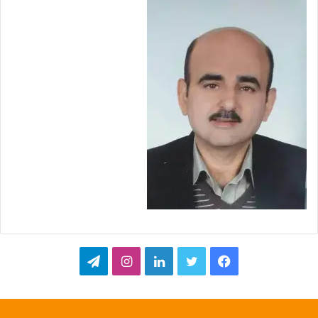
ف
ت
ل
ا
ت
ي
و
ي
ن
ي
س
ي
ن
س
ل