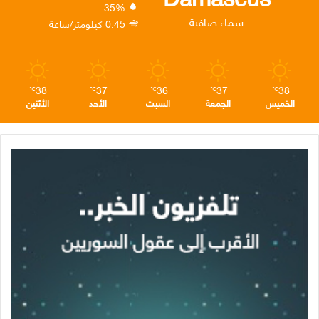
35%
ن
ا
م
سماء صافية
0.45 كيلومتر/ساعة
م
38
37
36
37
38
℃
℃
℃
℃
℃
الخميس
الجمعة
السبت
الأحد
الأثنين