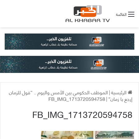
القائمة
الرئيسية
|
الموظف الحكومي بين الأمس واليوم .. “قول للزمان
إرجع يا زمان”
|
FB_IMG_1713720594758
FB_IMG_1713720594758