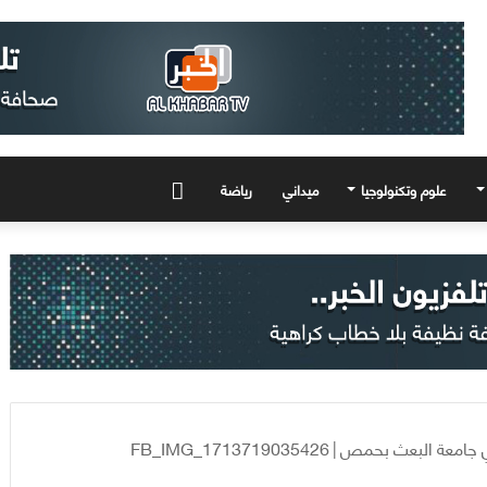
علوم وتكنولوجيا
ميداني
رياضة
المزيد
FB_IMG_1713719035426
|