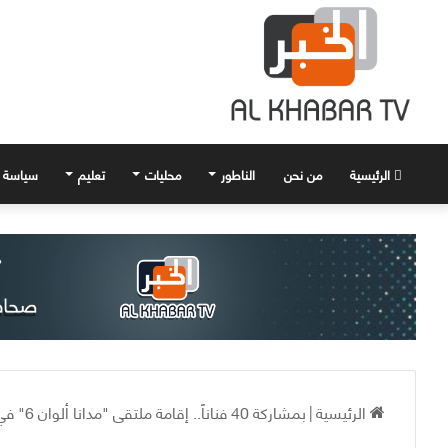
الرئيسية
من نحن
الناطور
محليات
تعليم
سياسة
الرئيسية
|
بمشاركة 40 فناناً.. إقامة ملتقى "مدانا ألوان 6" في جامعة البعث بحمص