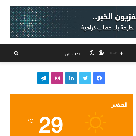
تسجيل
الوضع
بحث
تابعنا
الدخول
المظلم
عن
ف
ت
ل
ا
ت
ي
و
ي
ن
ي
س
ي
ن
س
ل
الطقس
29
ب
ت
ك
ت
ق
℃
و
ر
د
ق
ر