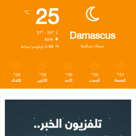
25
ب
ت
ك
ت
ق
℃
و
ر
د
ق
ر
ك
إ
ر
ا
Damascus
37º - 24º
49%
ن
ا
م
سماء صافية
0.89 كيلومتر/ساعة
م
39
38
36
36
37
℃
℃
℃
℃
℃
الجمعة
السبت
الأحد
الأثنين
الثلاثاء