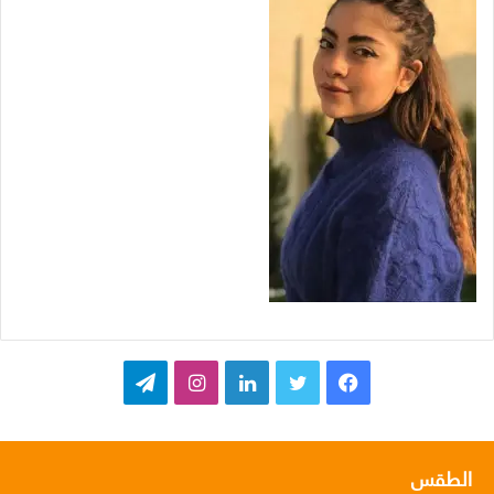
ف
ت
ل
ا
ت
ي
و
ي
ن
ي
س
ي
ن
س
ل
الطقس