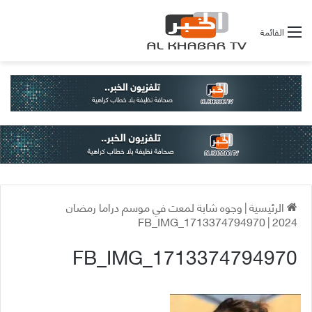
القائمة
الرئيسية
|
وجوه شابة لمعت في موسم دراما رمضان
FB_IMG_1713374794970
|
2024
FB_IMG_1713374794970