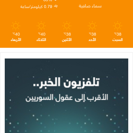
ن
ا
م
سماء صافية
0.79 كيلومتر/ساعة
م
40
40
38
38
38
℃
℃
℃
℃
℃
السبت
الأحد
الأثنين
الثلاثاء
الأربعاء