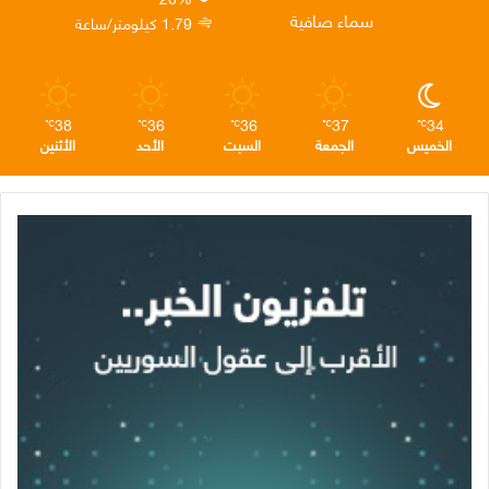
ن
ا
م
سماء صافية
1.79 كيلومتر/ساعة
م
38
36
36
37
34
℃
℃
℃
℃
℃
الخميس
الجمعة
السبت
الأحد
الأثنين