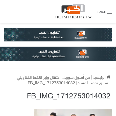
القائمة
الرئيسية
|
من أصول سورية.. اعتقال وزير النفط الفنزويلي
السابق بقضايا فساد
|
FB_IMG_1712753014032
FB_IMG_1712753014032