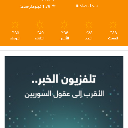
ن
ا
م
سماء صافية
1.79 كيلومتر/ساعة
م
39
40
38
38
38
℃
℃
℃
℃
℃
السبت
الأحد
الأثنين
الثلاثاء
الأربعاء