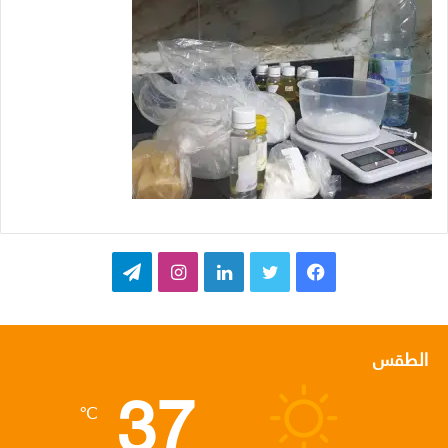
ف
ت
ل
ا
ت
ي
و
ي
ن
ي
س
ي
ن
س
ل
الطقس
37
ب
ت
ك
ت
ق
℃
و
ر
د
ق
ر