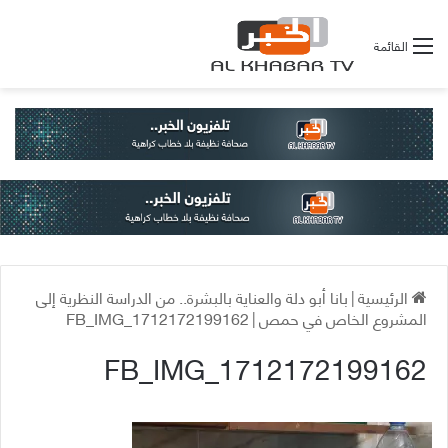
القائمة
الرئيسية
|
بانا أبو دلة والعناية بالبشرة.. من الدراسة النظرية إلى
المشروع الخاص في حمص
|
FB_IMG_1712172199162
FB_IMG_1712172199162