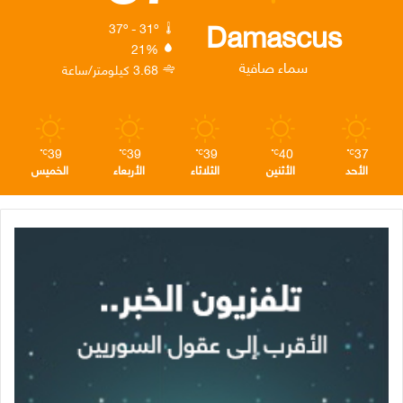
ك
إ
ر
ا
Damascus
37º - 31º
21%
ن
ا
م
سماء صافية
3.68 كيلومتر/ساعة
م
39
39
39
40
37
℃
℃
℃
℃
℃
الأحد
الأثنين
الثلاثاء
الأربعاء
الخميس