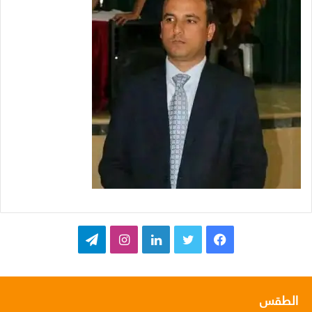
ف
ت
ل
ا
ت
ي
و
ي
ن
ي
س
ي
ن
س
ل
الطقس