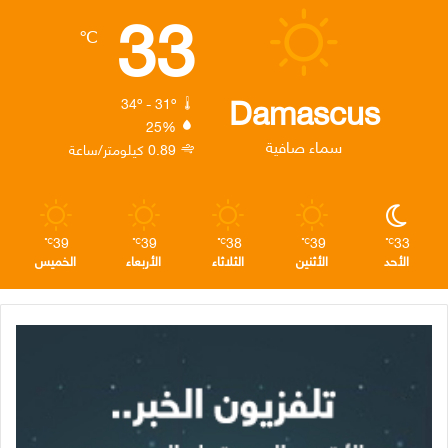
33
ب
ت
ك
ت
ق
℃
و
ر
د
ق
ر
ك
إ
ر
ا
Damascus
34º - 31º
25%
ن
ا
م
سماء صافية
0.89 كيلومتر/ساعة
م
39
39
38
39
33
℃
℃
℃
℃
℃
الأحد
الأثنين
الثلاثاء
الأربعاء
الخميس