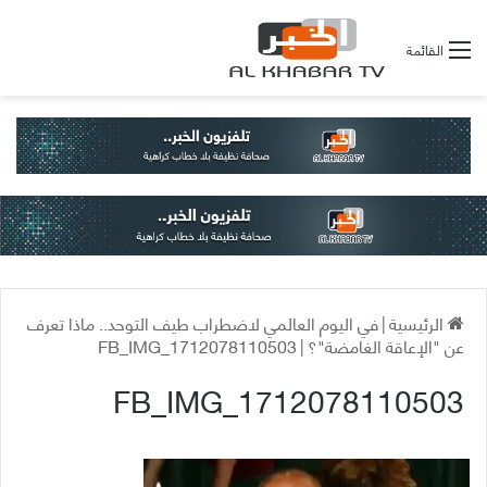
القائمة
الرئيسية
|
في اليوم العالمي لاضطراب طيف التوحد.. ماذا تعرف
عن "الإعاقة الغامضة"؟
|
FB_IMG_1712078110503
FB_IMG_1712078110503