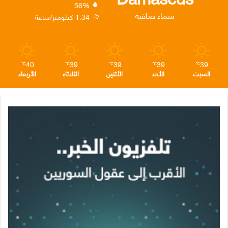
56%
ن
ا
م
سماء صافية
1.34 كيلومتر/ساعة
م
40
39
39
39
39
℃
℃
℃
℃
℃
السبت
الأحد
الأثنين
الثلاثاء
الأربعاء