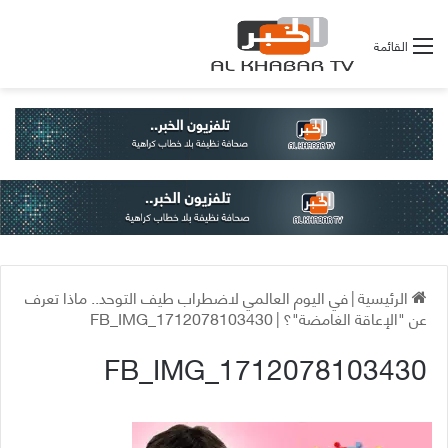
القائمة
الرئيسية
|
في اليوم العالمي لاضطراب طيف التوحد.. ماذا تعرف
عن "الإعاقة الغامضة"؟
|
FB_IMG_1712078103430
FB_IMG_1712078103430