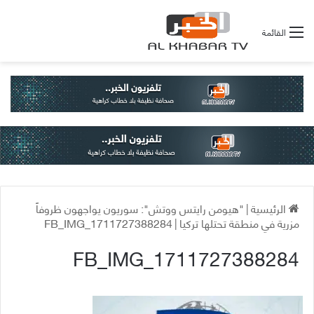
القائمة
الرئيسية
|
"هيومن رايتس ووتش": سوريون يواجهون ظروفاً
مزرية في منطقة تحتلها تركيا
|
FB_IMG_1711727388284
FB_IMG_1711727388284