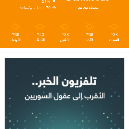
21%
ن
ا
م
سماء صافية
1.79 كيلومتر/ساعة
م
39
40
38
38
38
℃
℃
℃
℃
℃
السبت
الأحد
الأثنين
الثلاثاء
الأربعاء