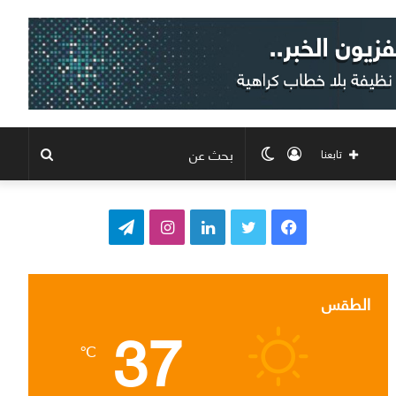
تسجيل
الوضع
بحث
تابعنا
الدخول
المظلم
عن
ف
ت
ل
ا
ت
ي
و
ي
ن
ي
س
ي
ن
س
ل
الطقس
37
ب
ت
ك
ت
ق
℃
و
ر
د
ق
ر