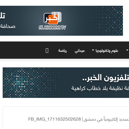
علوم وتكنولوجيا
ميداني
رياضة
المزيد
FB_IMG_1711632502628
|