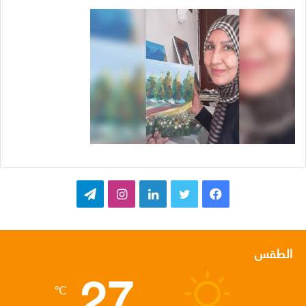
ف
ت
ل
ا
ت
ي
و
ي
ن
ي
س
ي
ن
س
ل
الطقس
27
ب
ت
ك
ت
ق
℃
و
ر
د
ق
ر