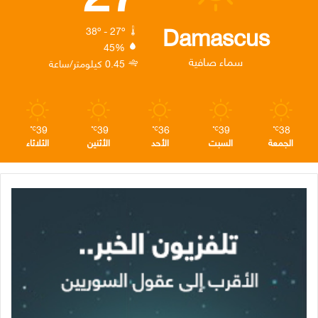
ك
إ
ر
ا
Damascus
38º - 27º
45%
ن
ا
م
سماء صافية
0.45 كيلومتر/ساعة
م
39
39
36
39
38
℃
℃
℃
℃
℃
الجمعة
السبت
الأحد
الأثنين
الثلاثاء