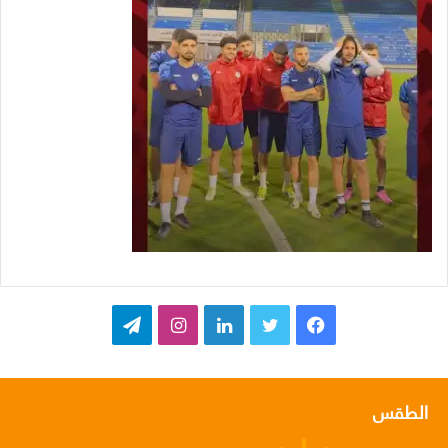
ف
ت
ل
ا
ت
ي
و
ي
ن
ي
س
ي
ن
س
ل
الطقس
ب
ت
ك
ت
ق