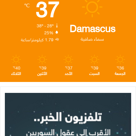
37
℃
و
ر
د
ق
ر
ك
إ
ر
ا
Damascus
38º - 28º
25%
ن
ا
م
سماء صافية
1.79 كيلومتر/ساعة
م
40
39
37
39
36
℃
℃
℃
℃
℃
الجمعة
السبت
الأحد
الأثنين
الثلاثاء