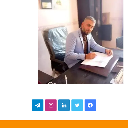
ف
ت
ل
ا
ت
ي
و
ي
ن
ي
س
ي
ن
س
ل