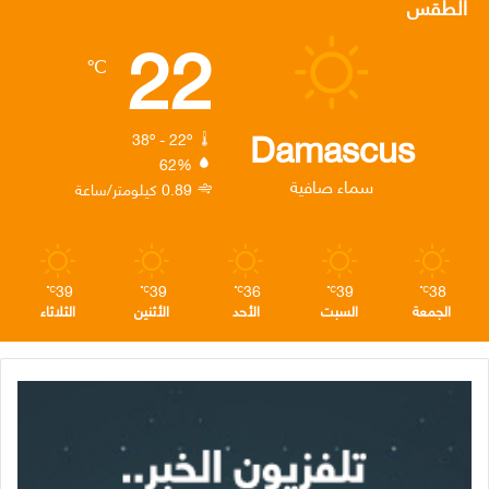
الطقس
22
ب
ت
ك
ت
ق
℃
و
ر
د
ق
ر
ك
إ
ر
ا
Damascus
38º - 22º
62%
ن
ا
م
سماء صافية
0.89 كيلومتر/ساعة
م
39
39
36
39
38
℃
℃
℃
℃
℃
الجمعة
السبت
الأحد
الأثنين
الثلاثاء