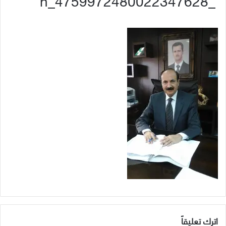
_4759972480022347628_n
اترك تعليقاً