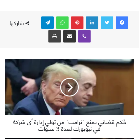
لينكدإن
بينتيريست
واتساب
تيلقرام
شاركها
ڤايبر
مشاركة عبر البريد
طباعة
حُكم قضائي يمنع "ترامب" من تولي إدارة أي شركة
في نيويورك لمدة 3 سنوات