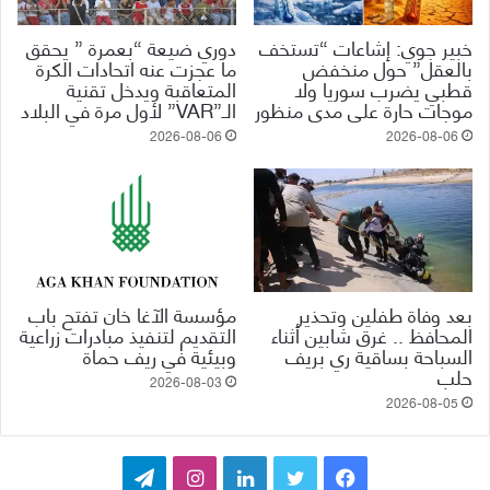
خبير جوي: إشاعات “تستخف
دوري ضيعة “بعمرة ” يحقق
بالعقل” حول منخفض
ما عجزت عنه اتحادات الكرة
قطبي يضرب سوريا ولا
المتعاقبة ويدخل تقنية
موجات حارة على مدى منظور
الـ”VAR” لأول مرة في البلاد
2026-08-06
2026-08-06
بعد وفاة طفلين وتحذير
مؤسسة الآغا خان تفتح باب
المحافظ .. غرق شابين أثناء
التقديم لتنفيذ مبادرات زراعية
السباحة بساقية ري بريف
وبيئية في ريف حماة
حلب
2026-08-03
2026-08-05
ف
ت
ل
ا
ت