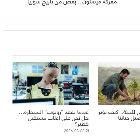
معركة ميسلون .. بعض من تاريخ سوريا
 للبيئة.. كيف تؤثر
عندما يفقد “روبوت” السيطرة…
يل حياتنا
هل نحن على أعتاب مستقبل
خطير؟
2025-03-03