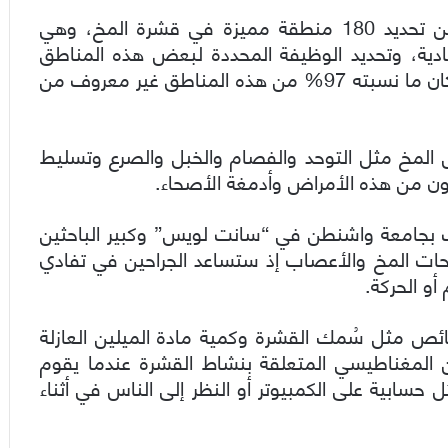
وقال العلماء من جامعة واشنطن إنهم تمكنوا من تحديد 180 منطقة مميزة في قشرة المخ، وهي
مادية، وتحديد الوظيفة المحددة لبعض هذه المناطق
الموجودة في شقي الدماغ الأيمن والأيسر، بينما كان ما نسبته 97% من هذه المناطق غير معروف من
 المخ مثل التوحد والفصام والخبل والصرع وتسليط
نون من هذه الأمراض وأدمغة الأصحاء.
 بجامعة واشنطن في “سانت لويس” وكبير الباحثين
احات المخ والأعصاب إذ ستساعد الجراحين في تفادي
و الحركة.
ص مثل سُمك القشرة وكمية مادة الميلين العازلة
نين المغناطيسي المتعلقة بنشاط القشرة عندما يقوم
ابية على الكمبيوتر أو النظر إلى الناس في أثناء