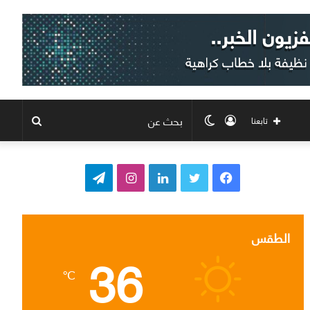
تسجيل
الوضع
بحث
تابعنا
الدخول
المظلم
عن
ف
ت
ل
ا
ت
ي
و
ي
ن
ي
س
ي
ن
س
ل
الطقس
36
ب
ت
ك
ت
ق
℃
و
ر
د
ق
ر