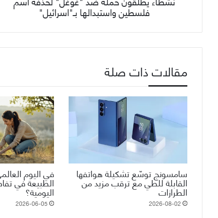
نشطاء يطلقون حملة ضد "غوغل" لحذفه اسم
فلسطين واستبدالها بـ"اسرائيل"
مقالات ذات صلة
سامسونج توسّع تشكيلة هواتفها
في اليوم العالمي
القابلة للطي مع ترقب مزيد من
الطبيعة في تفاص
الطرازات
اليومية؟
2026-06-05
2026-08-02