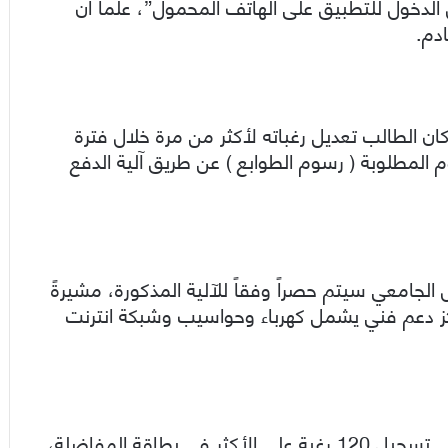
دخول للتطبيق على الهاتف المحمول”، علماً أن
ن الطالب تعديل رغباته لأكثر من مرة خلال فترة
المطلوبة ( رسوم الطوابع ) عن طريق آلية الدفع
جامعي سيتم حصراً وفقاً للآلية المذكورة، مشيرةً
اكز دعم فني يشمل كهرباء وحواسيب وشبكة انترنت
وذكرت “حبوب” أنه بإمكان الطالب في الفرع العلمي تسجيل 120 رغبة على الأكثر في بطاقة المفاضلة،