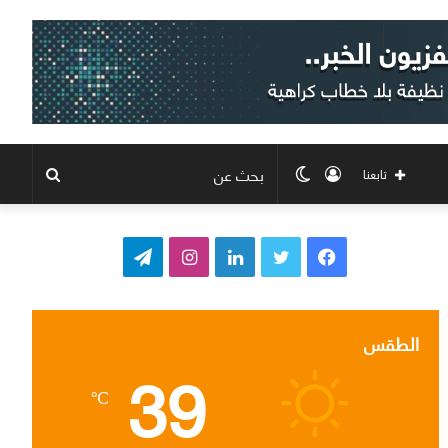
تسجيل
الوضع
بحث
تابعنا
الدخول
المظلم
عن
ف
ت
ل
ا
ت
ي
و
ي
ن
ي
س
ي
ن
س
ل
الطقس
39
ب
ت
ك
ت
ق
℃
و
ر
د
ق
ر