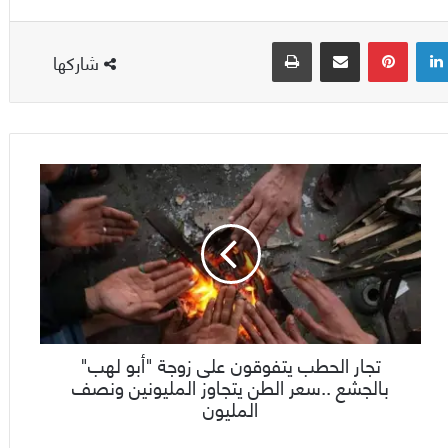
لينكدإن
بينتيريست
مشاركة عبر البريد
طباعة
شاركها
تجار الحطب يتفوقون على زوجة "أبو لهب"
بالجشع ..سعر الطن يتجاوز المليونين ونصف
المليون