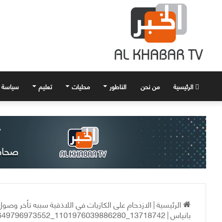
الرئيسية
من نحن
الناطور
محليات
تعليم
سياسة
الرئيسية
|
الازدحام على الكازيات في اللاذقية سببه تأخر وصو
بانياس
|
13718742_1101976039886280_9180245649796973552_n