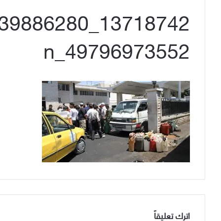
49796973552_n
اترك تعليقاً