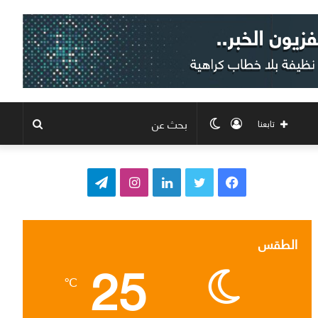
تسجيل
الوضع
بحث
تابعنا
الدخول
المظلم
عن
ف
ت
ل
ا
ت
ي
و
ي
ن
ي
س
ي
ن
س
ل
الطقس
25
ب
ت
ك
ت
ق
℃
و
ر
د
ق
ر