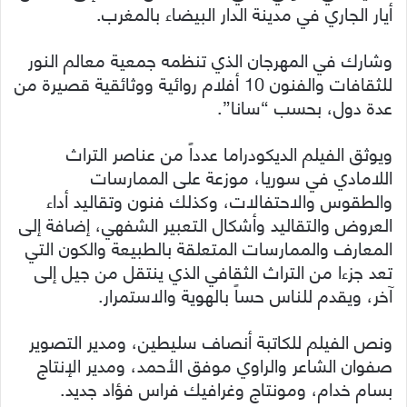
أيار الجاري في مدينة الدار البيضاء بالمغرب.
وشارك في المهرجان الذي تنظمه جمعية معالم النور
للثقافات والفنون 10 أفلام روائية ووثائقية قصيرة من
عدة دول، بحسب “سانا”.
ويوثق الفيلم الديكودراما عدداً من عناصر التراث
اللامادي في سوريا، موزعة على الممارسات
والطقوس والاحتفالات، وكذلك فنون وتقاليد أداء
العروض والتقاليد وأشكال التعبير الشفهي، إضافة إلى
المعارف والممارسات المتعلقة بالطبيعة والكون التي
تعد جزءا من التراث الثقافي الذي ينتقل من جيل إلى
آخر، ويقدم للناس حساً بالهوية والاستمرار.
ونص الفيلم للكاتبة أنصاف سليطين، ومدير التصوير
صفوان الشاعر والراوي موفق الأحمد، ومدير الإنتاج
بسام خدام، ومونتاج وغرافيك فراس فؤاد جديد.