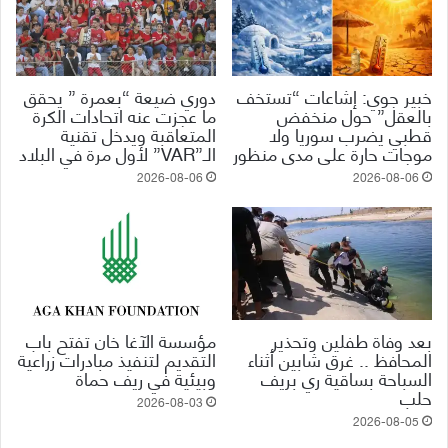
خبير جوي: إشاعات “تستخف
دوري ضيعة “بعمرة ” يحقق
بالعقل” حول منخفض
ما عجزت عنه اتحادات الكرة
قطبي يضرب سوريا ولا
المتعاقبة ويدخل تقنية
موجات حارة على مدى منظور
الـ”VAR” لأول مرة في البلاد
2026-08-06
2026-08-06
بعد وفاة طفلين وتحذير
مؤسسة الآغا خان تفتح باب
المحافظ .. غرق شابين أثناء
التقديم لتنفيذ مبادرات زراعية
السباحة بساقية ري بريف
وبيئية في ريف حماة
حلب
2026-08-03
2026-08-05