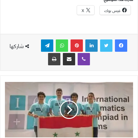
فيس بوك
X
لينكدإن
بينتيريست
واتساب
تيلقرام
شاركها
ڤايبر
مشاركة عبر البريد
طباعة