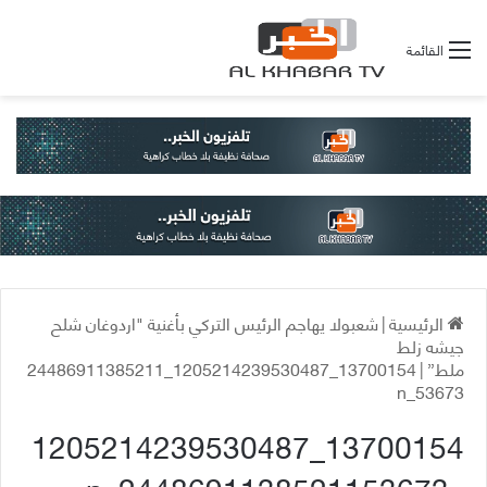
القائمة
الرئيسية
|
شعبولا يهاجم الرئيس التركي بأغنية "اردوغان شلح
جيشه زلط
ملط”
|
13700154_1205214239530487_24486911385211
53673_n
13700154_1205214239530487