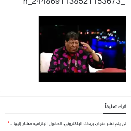
_2448691138521153673_n
اترك تعليقاً
لن يتم نشر عنوان بريدك الإلكتروني.
الحقول الإلزامية مشار إليها بـ
*