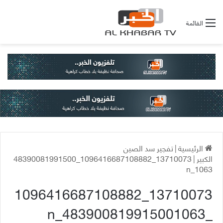
القائمة
الرئيسية
|
تفجير سد الصين
الكبير
|
13710073_1096416687108882_48390081991500
1063_n
13710073_1096416687108882
_483900819915001063_n