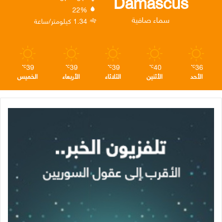
Damascus
22%
ن
ا
م
سماء صافية
1.34 كيلومتر/ساعة
م
39
39
39
40
36
℃
℃
℃
℃
℃
الأحد
الأثنين
الثلاثاء
الأربعاء
الخميس