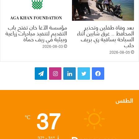
بعد وفاة طفلين وتحذير
مؤسسة الآغا خان تفتح باب
المحافظ .. غرق شابين أثناء
التقديم لتنفيذ مبادرات زراعية
السباحة بساقية ري بريف
وبيئية في ريف حماة
حلب
2026-08-03
2026-08-05
ف
ت
ل
ا
ت
ي
و
ي
ن
ي
س
ي
ن
س
ل
الطقس
37
ب
ت
ك
ت
ق
℃
و
ر
د
ق
ر
ك
إ
ر
ا
37º - 31º