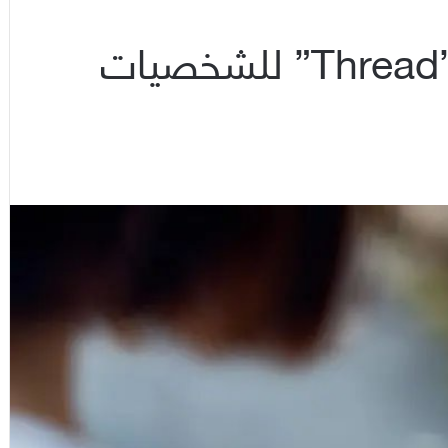
“فيسبوك” تختبر ميزة الـ”Thread” للشخصيات