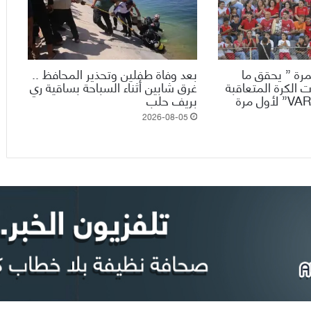
رة ” يحقق ما
بعد وفاة طفلين وتحذير المحافظ ..
 الكرة المتعاقبة
غرق شابين أثناء السباحة بساقية ري
ويدخل تقنية الـ”VAR” لأول مرة
بريف حلب
2026-08-05