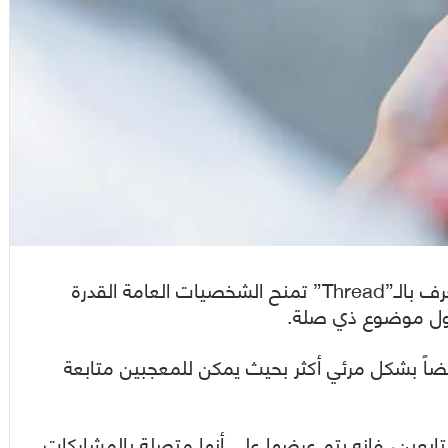
تختبر منصة “فيسبوك” ميزة “المواضيع” أو ما يعرف بالـ”Thread” تمنح الشخصيات العامة القدرة
حول موضوع ذي صلة.
اً بشكل مرئي أكثر بحيث يمكن للمعجبين متابعة
تابعين، فإنه يتم عرضها على أنها متصلة بالمشاركات