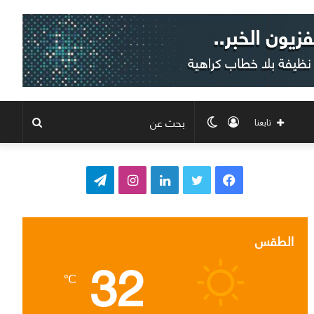
تسجيل
الوضع
بحث
تابعنا
الدخول
المظلم
عن
ف
ت
ل
ا
ت
ي
و
ي
ن
ي
س
ي
ن
س
ل
الطقس
32
ب
ت
ك
ت
ق
℃
و
ر
د
ق
ر