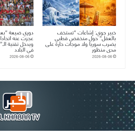
خبير جوي: إشاعات “تستخف
دوري ضيعة “بعم
بالعقل” حول منخفض قطبي
عجزت عنه اتحادات
يضرب سوريا ولا موجات حارة على
مدى منظور
في البلاد
2026-08-06
2026-08-06