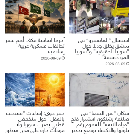
استقبال “المايسترو” في
آخرها اتفاقية مكة.. أهم عشر
دمشق يخلق جدلاً حول
تحالفات عسكرية عربية
“سوريا الحقيقية” و”سوريا
إسلامية
المو حقيقية”
2026-08-09
2026-08-09
سكان “عين البيضا” في
خبير جوي: إشاعات “تستخف
صلنفة يشتكون استمرار فتح
بالعقل” حول منخفض
“مياه النبعة” للعموم رغم
قطبي يضرب سوريا ولا
تلوثها والاكتفاء بوضع تحذير
موجات حارة على مدى منظور