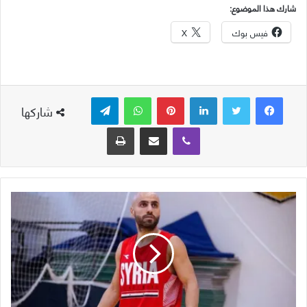
شارك هذا الموضوع:
فيس بوك
X
لينكدإن
بينتيريست
واتساب
تيلقرام
شاركها
ڤايبر
مشاركة عبر البريد
طباعة