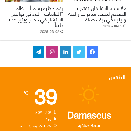
مؤسسة الآغا خان تفتح باب
رغم حظره رسمياً.. نظام
التقديم لتنفيذ مبادرات زراعية
“الطيبات” الغذائي يواصل
وبيئية في ريف حماة
الانتشار في مصر ويثير جدلاً
طبياً
2026-08-03
2026-08-02
ف
ت
ل
ا
ت
ي
و
ي
ن
ي
س
ي
ن
س
ل
الطقس
39
ب
ت
ك
ت
ق
℃
و
ر
د
ق
ر
ك
إ
ر
ا
Damascus
39º - 29º
7%
ن
ا
م
سماء صافية
1.79 كيلومتر/ساعة