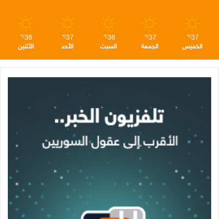
م
38
37
36
37
37
℃
℃
℃
℃
℃
الخميس
الجمعة
السبت
الأحد
الأثنين