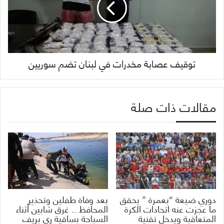
توقيف عصابة مخدرات في لبنان تضم سوريين
مقالات ذات صلة
دوري ضيعة “بعمرة ” يحقق
بعد وفاة طفلين وتحذير
ما عجزت عنه اتحادات الكرة
المحافظ .. غرق شابين أثناء
المتعاقبة ويدخل تقنية
السباحة بساقية ري بريف