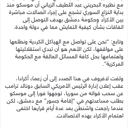
مع نظيره البحريني عبد اللطيف الزياني أن موسكو منذ
بداية النزاع السوري تشجع على إجراء اتصالات مباشرة
بين الأكراد وحكومة دمشق بهدف التوصل إلى
اتفاقات بشأن كيفية التعايش معا في دولة واحدة.
وتابع: “نحن على تواصل مع الهياكل الكردية ونطلعها
على مواقفها، لكن الأهم هو أن تبدي استقلاليتها
واهتمامها بحل كافة المسائل العالقة مع الحكومة
المركزية”.
ولفت لافروف في هذا الصدد إلى أن زعماء أكرادا،
عقب إعلان إدارة الرئيس الأمريكي السابق دونالد ترامب
عن سحب قواته من سوريا، توجهوا فورا إلى موسكو
بطلب مساعدتهم في “إقامة جسور” مع دمشق، لكن
عندما راجعت واشنطن بعد عدة أيام قرارها اختفى
اهتمام الأكراد بهذه الاتصالات.