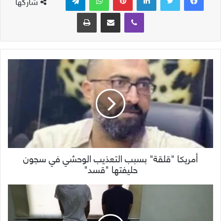
شاركها
ڤايبر
مشاركة عبر البريد
طباعة
أمريكا "قلقة" بسبب التعذيب الوحشي في سجون
حليفتها "قسد"