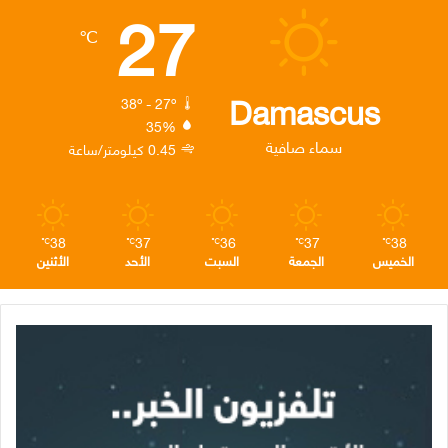
27
ب
ت
ك
ت
ق
℃
و
ر
د
ق
ر
ك
إ
ر
ا
Damascus
38º - 27º
35%
ن
ا
م
سماء صافية
0.45 كيلومتر/ساعة
م
38
37
36
37
38
℃
℃
℃
℃
℃
الخميس
الجمعة
السبت
الأحد
الأثنين