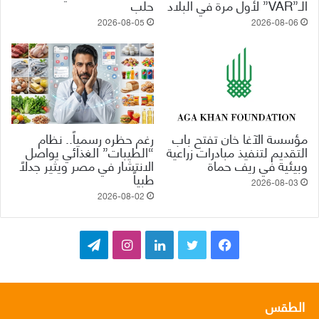
الـ”VAR” لأول مرة في البلاد
حلب
2026-08-05
2026-08-06
مؤسسة الآغا خان تفتح باب
رغم حظره رسمياً.. نظام
التقديم لتنفيذ مبادرات زراعية
“الطيبات” الغذائي يواصل
وبيئية في ريف حماة
الانتشار في مصر ويثير جدلاً
طبياً
2026-08-03
2026-08-02
ف
ت
ل
ا
ت
ي
و
ي
ن
ي
س
ي
ن
س
ل
الطقس