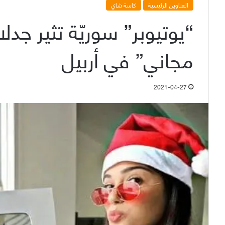
العناوين الرئيسية
كاسة شاي
“يوتيوبر” سوريّة تثير جد
مجاني” في أربيل
2021-04-27