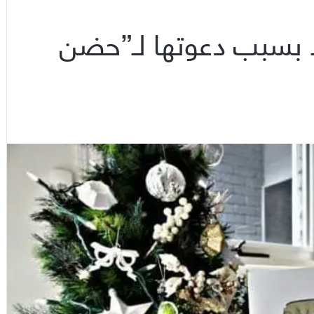
لا بسبب دعوتها لـ”حضن