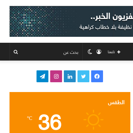
تسجيل
الوضع
بحث
تابعنا
الدخول
المظلم
عن
ف
ت
ل
ا
ت
ي
و
ي
ن
ي
س
ي
ن
س
ل
الطقس
36
ب
ت
ك
ت
ق
℃
و
ر
د
ق
ر