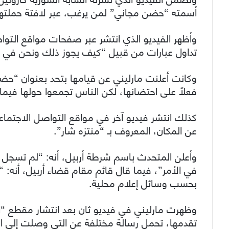
أسمته “حضن مجاني” لمن يرغب، عبر لافتة حملتها أ
وأظهر الفيديو الذي انتشر عبر صفحات مواقع التو
تداول عبارات من قبيل “كيف يجوز ذلك ونحن في 
وكانت أعلنت مارليني عن قيامها بتحد بعنوان “حض
فعلاً على احتضانها، لكن الناس تجمعوا حولها فيما
كذلك انتشر فيديو آخر في مواقع التواصل الاجتما
عن المكان، المعروف بـ “منتزه شار”.
وأعلن المتحدث باسم شرطة أربيل، أنه: “لم تسج
في الأمر”، فيما قال قائم مقام قضاء أربيل، أنه: 
بحسب وسائل إعلام محلية.
وظهرت مارليني في فيديو ثان بعد انتشار مقطع “ال
تقدمها، تحمل رسالة مختلفة عن التي وصلت إلى الجمه