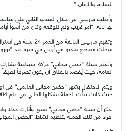
للسلام والأمان.”
وأطلت مارليني من خلال الفيديو الثاني على متاب
لها بأنه: “أمر غريب ولم تتوقعه وكان من أسوأ أيامه
وتقيم مارليني البالغة 
سجلت مقاطع فيديو في أربيل في فترة عيد “نوروز” 
وتعتبر حملة “حضن مجاني” حركة اجتماعية يشارك فيه
العامة، حيث يُقصد بالعناق أن يكون تصرفاً لطيفاً
ويتم الاحتفال بشهر “حضن مجاني العالمي” في أ
حيث كانت بدأت الحملة بشكلها الحالي في عام 2004 من قبل رجل أسترالي.
يذكر أن حملة “حضن مجاني” سبق وأثارت جدلا واسع
أفراد من تلك الحملة بتنظيم نشاط “الحضن المجاني”،
تلفزيون الخبر