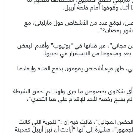
ثناء وقوفها أمام قلعة أربيل.
اصل، تجمّع عدد من الأشخاص حول مارليني، مع
شهر رمضان؟”.
ن مجاني”، عبر قناتها في “يوتيوب” وأقدم البعض
 بعد ومنعوها من الاستمرار في تحديها.
عي، ظهر فيه أشخاص يقومون بدفع الفتاة وإبعادها
ل أي شكاوى بخصوص ما جرى ولهذا لم تحقق الشرطة
“لم يمنح رخصة لأحد للإقدام على هذا التحدي”،
حضن المجاني”، قالت فيه إن :”التجربة التي كانت
ور”، مشيرةً إلى أنها “أرادت أن تبرز أربيل كمدينة