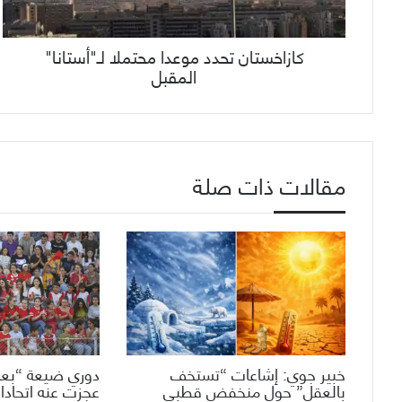
كازاخستان تحدد موعدا محتملا لـ"أستانا"
المقبل
مقالات ذات صلة
خبير جوي: إشاعات “تستخف
دوري ضيعة “بعم
بالعقل” حول منخفض قطبي
عجزت عنه اتحادات