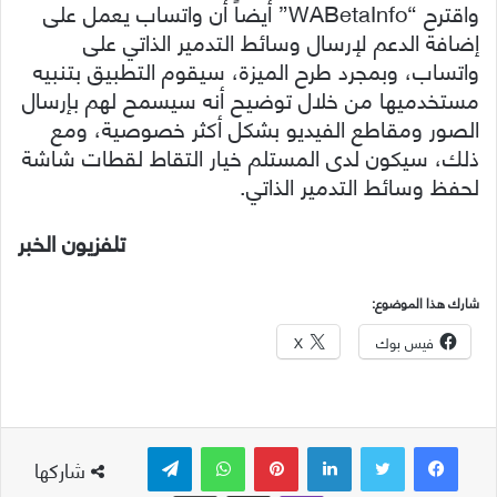
واقترح “WABetaInfo” أيضاً أن واتساب يعمل على
إضافة الدعم لإرسال وسائط التدمير الذاتي على
واتساب، وبمجرد طرح الميزة، سيقوم التطبيق بتنبيه
مستخدميها من خلال توضيح أنه سيسمح لهم بإرسال
الصور ومقاطع الفيديو بشكل أكثر خصوصية، ومع
ذلك، سيكون لدى المستلم خيار التقاط لقطات شاشة
لحفظ وسائط التدمير الذاتي.
تلفزيون الخبر
شارك هذا الموضوع:
فيس بوك
X
لينكدإن
بينتيريست
واتساب
تيلقرام
شاركها
ڤايبر
مشاركة عبر البريد
طباعة