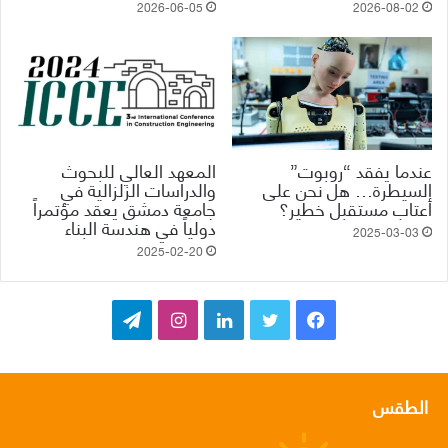
2026-06-05
2026-08-02
عندما يفقد “روبوت”
المعهد العالي للبحوث
السيطرة… هل نحن على
والدراسات الزلزالية في
أعتاب مستقبل خطير؟
جامعة دمشق يعقد مؤتمراً
دولياً في هندسة البناء
2025-03-03
2025-02-20
ف
ت
ل
ا
ت
ي
و
ي
ن
ي
س
ي
ن
س
ل
الطقس
ب
ت
ك
ت
ق