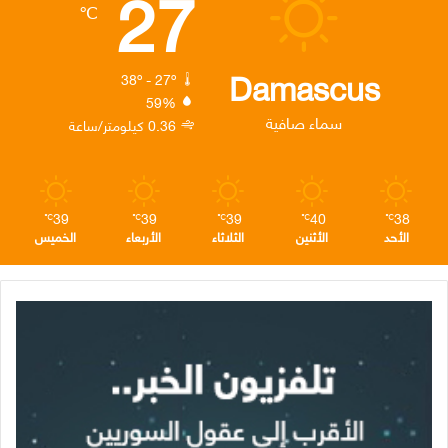
27
℃
و
ر
د
ق
ر
ك
إ
ر
ا
Damascus
38º - 27º
59%
ن
ا
م
سماء صافية
0.36 كيلومتر/ساعة
م
39
39
39
40
38
℃
℃
℃
℃
℃
الأحد
الأثنين
الثلاثاء
الأربعاء
الخميس